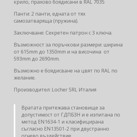
крило, прахово боядисани в RAL 7035
Панти: 2 панти, едната от тях
самозатваряща (пружина).
Заключване: Секретен патрон с 3 ключа.
Възможност за поръчкови размери: ширина
от 615mm до 1350mm и на височина от
593mm до 2690mm.
Възможно е боядисване на цвят по RAL по
желание.
Производител: Locher SRL Италия
Вратата притежава становище за
допустимост от ГДПБЗН и е изпитана по
метод EN1634-1 и класифицирана
съгласно EN13501-2 при двустранно
огнево въздействие.