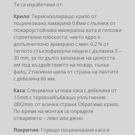
Те са изработени от:
Крило
: Термоизолиращо крило от
поцинкована ламарина 0,8мм с пълнеж от
пожароустойчива минерална вата и гипсови
строителни плоскости, чието ядро е
допълнително армирано с мин. 0,2 % от
теглото стъклофазерни нишки с дължина 3 –
30 mm, за по дълго запазване на целостта
им под въздействието на пожар, тънък
фалц, 2 пасивни шипа от страна на пантите
с дебелина 60 мм.
Каса
: Специална ъглова каса с дебелина от
1.5mm с термонабъбващо уплътнение
28X2mm. от всички страни. Обратимо крило.
По време на монтаж се определя
отварянето – ляво или дясно.
Покритие
: Горещо поцинковани каса и